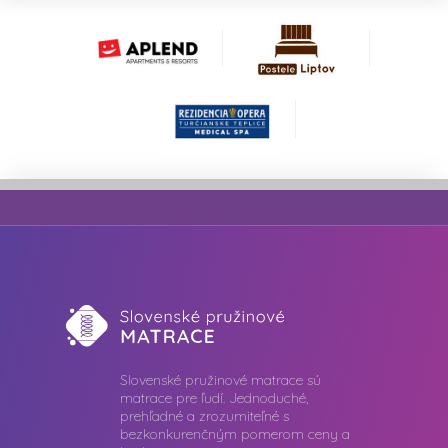
Slovenské pružinové matrace sú
matrace pre ľudí. Jednoduché,
prehľadné a zrozumiteľné s
bezkonkurenčným pomerom ceny a